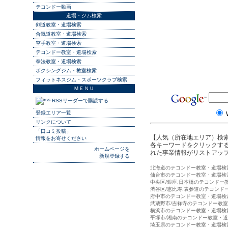
テコンドー動画
道場・ジム検索
剣道教室・道場検索
合気道教室・道場検索
空手教室・道場検索
テコンドー教室・道場検索
拳法教室・道場検索
ボクシングジム・教室検索
フィットネスジム・スポーツクラブ検索
ＭＥＮＵ
RSSリーダーで購読する
登録エリア一覧
リンクについて
「口コミ投稿」
【人気（所在地エリア）検
情報をお寄せください
各キーワードをクリックする
ホームページを
れた事業情報がリストアッ
新規登録する
北海道のテコンドー教室・道場検
仙台市のテコンドー教室・道場検
中央区/銀座,日本橋のテコンドー
渋谷区/恵比寿,表参道のテコンド
府中市のテコンドー教室・道場検
武蔵野市/吉祥寺のテコンドー教
横浜市のテコンドー教室・道場検
平塚市/湘南のテコンドー教室・
埼玉県のテコンドー教室・道場検