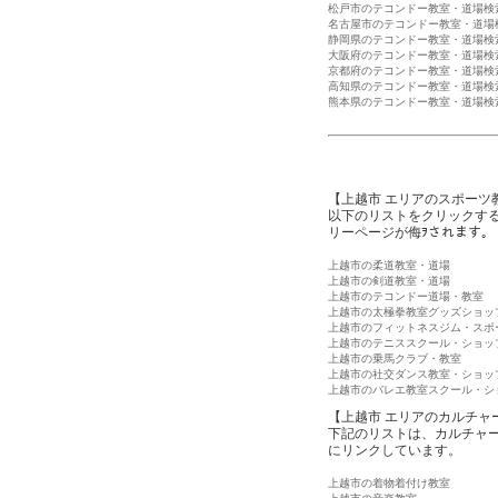
松戸市のテコンドー教室・道場検
名古屋市のテコンドー教室・道場
静岡県のテコンドー教室・道場検
大阪府のテコンドー教室・道場検
京都府のテコンドー教室・道場検
高知県のテコンドー教室・道場検
熊本県のテコンドー教室・道場検
【上越市 エリアのスポーツ
以下のリストをクリックす
リーページが侮ｦされます。
上越市の柔道教室・道場
上越市の剣道教室・道場
上越市のテコンドー道場・教室
上越市の太極拳教室グッズショッ
上越市のフィットネスジム・スポ
上越市のテニススクール・ショッ
上越市の乗馬クラブ・教室
上越市の社交ダンス教室・ショッ
上越市のバレエ教室スクール・シ
【上越市 エリアのカルチャ
下記のリストは、カルチャ
にリンクしています。
上越市の着物着付け教室