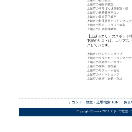
上越市の音楽教室
上越市の編み物教室
上越市のそろばん珠算教室・塾
上越市の囲碁教室サロン
上越市の書道習字教室
上越市の料理教室クッキングスク
上越市の華道・フラワー教室
上越市の日本舞踊教室
【上越市エリアのスポット
下記のリストは、エリアス
クしています。
上越市のセレクトショップ
上越市のリラクゼーションマッサ
上越市の美容室ヘアサロン
上越市の歯科・歯医者
上越市のリフォーム会社
上越市のペットショップ
上越市の民宿・旅館・宿坊
テコンドー教室・道場検索
TOP ｜
免責
Copyright(C) since 2007
スポーツ教室・