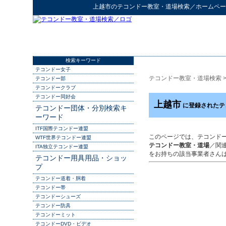
上越市
の
テコンドー教室・道場検索
／ホームペー
検索キーワード
テコンドー女子
テコンドー教室・道場検索
テコンドー部
テコンドークラブ
テコンドー同好会
上越市
に登録されたテ
テコンドー団体・分別検索キ
ーワード
ITF国際テコンドー連盟
このページでは、テコンド
WTF世界テコンドー連盟
テコンドー教室・道場
／関
ITA独立テコンドー連盟
をお持ちの該当事業者さん
テコンドー用具用品・ショッ
プ
テコンドー道着・胴着
テコンドー帯
テコンドーシューズ
テコンドー防具
テコンドーミット
テコンドーDVD・ビデオ