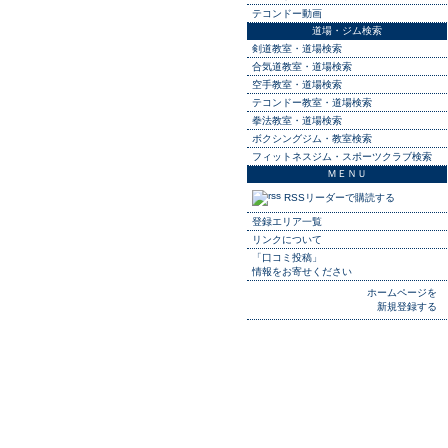
テコンドー動画
道場・ジム検索
剣道教室・道場検索
合気道教室・道場検索
空手教室・道場検索
テコンドー教室・道場検索
拳法教室・道場検索
ボクシングジム・教室検索
フィットネスジム・スポーツクラブ検索
ＭＥＮＵ
RSSリーダーで購読する
登録エリア一覧
リンクについて
「口コミ投稿」
情報をお寄せください
ホームページを
新規登録する