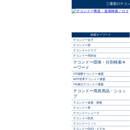
三重郡
の
テコ
検索キーワード
テコンドー女子
テコンドー部
テコンドークラブ
テコンドー同好会
テコンドー団体・分別検索キ
ーワード
ITF国際テコンドー連盟
WTF世界テコンドー連盟
ITA独立テコンドー連盟
テコンドー用具用品・ショッ
プ
テコンドー道着・胴着
テコンドー帯
テコンドーシューズ
テコンドー防具
テコンドーミット
テコンドーDVD・ビデオ