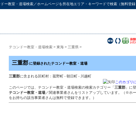
ンドー教室・道場検索
／ホームページを所在地エリア・キーワードで検索（無料登録
テコンドー教室・道場検索
>
東海
>
三重県
>
三重郡
に登録されたテコンドー教室・道場
三重郡
に含まれる区町村：菰野町 - 朝日町 - 川越町
このカゴリ
このページでは、テコンドー教室・道場検索の検索カテゴリー「
三重郡
」に
テコンドー教室・道場
／関連事業者さんをリストアップしています。（※ホ
をお持ちの該当事業者さんは無料で登録できます。）