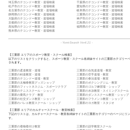
埼玉県のテコンドー教室・道場検索
千葉県のテコンドー教室・道場検索
松戸市のテコンドー教室・道場検索
愛知県のテコンドー教室・道場検索
名古屋市のテコンドー教室・道場検索
岐阜県のテコンドー教室・道場検索
静岡県のテコンドー教室・道場検索
三重県のテコンドー教室・道場検索
大阪府のテコンドー教室・道場検索
神戸市のテコンドー教室・道場検索
京都府のテコンドー教室・道場検索
広島県のテコンドー教室・道場検索
高知県のテコンドー教室・道場検索
福岡県のテコンドー教室・道場検索
熊本県のテコンドー教室・道場検索
-
Yomi-Search Ver4.21
-
【三重郡 エリアのスポーツ教室・スクール検索】
以下のリストをクリックすると、スポーツ教室・スクール各姉妹サイトの三重郡カテゴリーペ
されます。
三重郡の柔道教室・道場
三重郡の合気道道場・教室
三重郡の剣道教室・道場
三重郡の空手道場・教室
三重郡のテコンドー道場・教室
三重郡の拳法道場・教室
三重郡の太極拳教室グッズショップ
三重郡のボクシングジム・教室
三重郡のフィットネスジム・スポーツクラブ
三重郡のゴルフ練習場・ショップ
三重郡のテニススクール・ショップ
三重郡の水泳教室・スイミングスクール
三重郡の乗馬クラブ・教室
三重郡のダンススクール教室・ショップ
三重郡の社交ダンス教室・ショップ
三重郡のフラメンコ教室・ショップ
三重郡のバレエ教室スクール・ショップ
三重郡のヨガ教室・スタジオ
【三重郡 エリアのカルチャースクール・教室検索】
下記のリストは、カルチャースクール・教室各姉妹サイトの三重郡カテゴリーのページにリ
す。
三重郡の着物着付け教室
三重郡の語学教室スクール